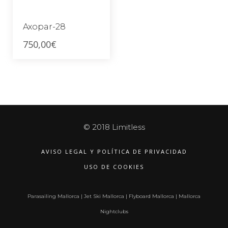
Axopar-28
750,00
€
© 2018 Limitless
AVISO LEGAL Y POLÍTICA DE PRIVACIDAD
USO DE COOKIES
Parasailing Mallorca
|
Jet Ski Mallorca
|
Flyboard Mallorca
|
Mallorca
Nightclubs