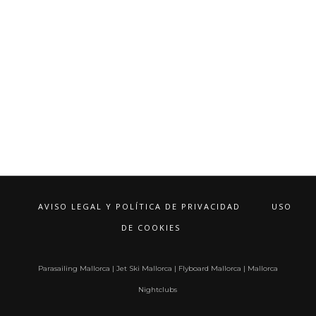
AVISO LEGAL Y POLÍTICA DE PRIVACIDAD
USO
DE COOKIES
Parasailing Mallorca
|
Jet Ski Mallorca
|
Flyboard Mallorca
|
Mallorca
Nightclubs