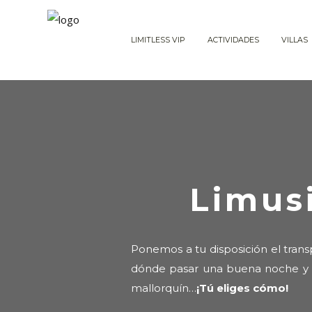
LIMITLESS VIP
ACTIVIDADES
VILLAS
Limus
Ponemos a tu disposición el tran
dónde pasar una buena noche y vu
mallorquín…
¡Tú eliges cómo!