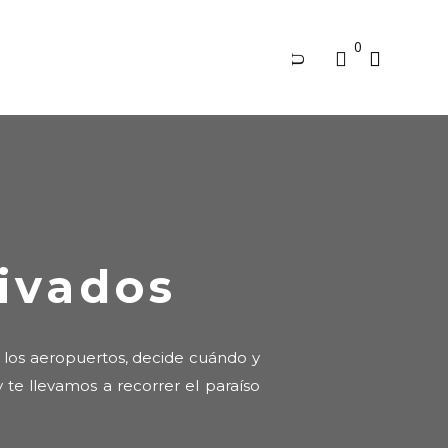
0
No products in the cart.
ivados
 los aeropuertos, decide cuándo y
te llevamos a recorrer el paraíso