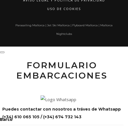
AVISO LEGAL Y POLÍTICA DE PRIVACIDAD
USO DE COOKIES
Parasailing Mallorca
|
Jet Ski Mallorca
|
Flyboard Mallorca
|
Mallorca
Nightclubs
FORMULARIO
EMBARCACIONES
Puedes contactar con nosotros a tráves de Whatsapp
(+34) 610 065 105 / (+34) 674 732 143
Barco